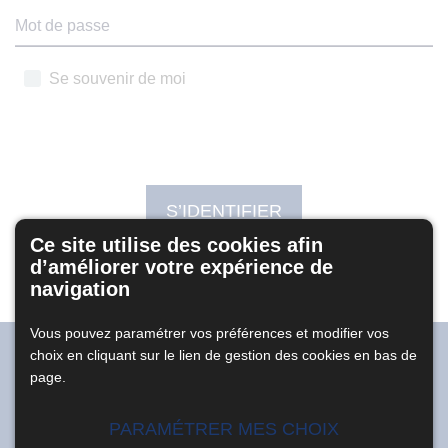
Mot de passe
Se souvenir de moi
L'interface d'administration utilise des cookies pour fonctionner.
En cliquant sur le bouton ci-dessous, vous acceptez l'utilisation de
ces cookies.
S’IDENTIFIER
Ce site utilise des cookies afin
J’ai oublié mon mot de passe
d’améliorer votre expérience de
navigation
Vous pouvez paramétrer vos préférences et modifier vos
choix en cliquant sur le lien de gestion des cookies en bas de
Soumettez-nous vos questions
page.
PARAMÉTRER MES CHOIX
CONTACTEZ-NOUS