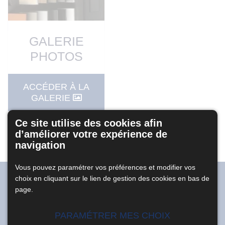
GALERIE
PHOTOS
ACCÉDER À LA
GALERIE
Ce site utilise des cookies afin
d’améliorer votre expérience de
navigation
Vous pouvez paramétrer vos préférences et modifier vos
choix en cliquant sur le lien de gestion des cookies en bas de
Soumettez-nous vos questions
page.
PARAMÉTRER MES CHOIX
CONTACTEZ-NOUS